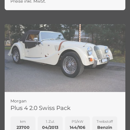
Preise inkl. MwSt.
Morgan
Plus 4 2.0 Swiss Pack
km
1. Zul.
PS/kW
Treibstoff
23700
04/2013
144/106
Benzin