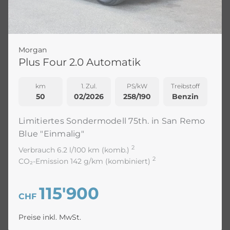
Morgan
Plus Four 2.0 Automatik
km
1. Zul.
PS/kW
Treibstoff
50
02/2026
258/190
Benzin
Limitiertes Sondermodell 75th. in San Remo
Blue "Einmalig"
2
Verbrauch 6.2 l/100 km (komb.)
2
CO₂-Emission 142 g/km (kombiniert)
115'900
CHF
Preise inkl. MwSt.