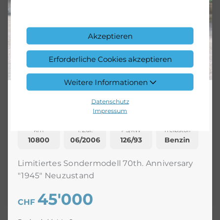
Akzeptieren
Erforderliche Cookies akzeptieren
Weitere Informationen
Morgan
Datenschutz
70 th. Anniversary
Impressum
km
1. Zul.
PS/kW
Treibstoff
10800
06/2006
126/93
Benzin
Limitiertes Sondermodell 70th. Anniversary
"1945" Neuzustand
45'000
CHF