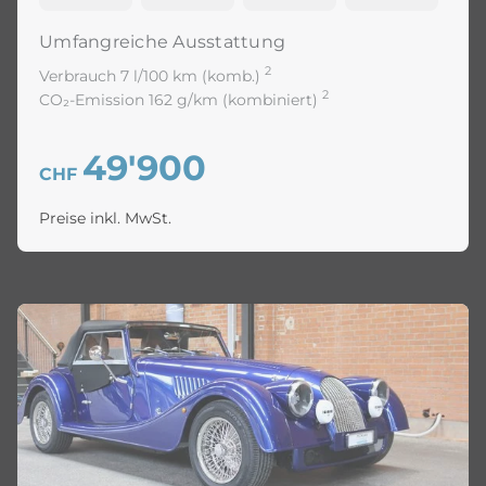
Umfangreiche Ausstattung
2
Verbrauch 7 l/100 km (komb.)
2
CO₂-Emission 162 g/km (kombiniert)
49'900
CHF
Preise inkl. MwSt.