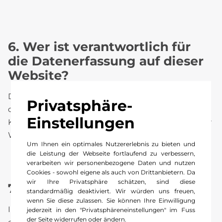
6. Wer ist verantwortlich für
die Datenerfassung auf dieser
Website?
Die Datenverarbeitung auf dieser Website erfolgt
Privatsphäre-
durch den Websitebetreiber. Dessen
Einstellungen
Kontaktdaten können Sie dem Impressum dieser
Website entnehmen.
Um Ihnen ein optimales Nutzererlebnis zu bieten und
die Leistung der Webseite fortlaufend zu verbessern,
verarbeiten wir personenbezogene Daten und nutzen
Cookies - sowohl eigene als auch von Drittanbietern. Da
wir Ihre Privatsphäre schätzen, sind diese
7. Wie erfassen wir Ihre Daten?
standardmäßig deaktiviert. Wir würden uns freuen,
wenn Sie diese zulassen. Sie können Ihre Einwilligung
Ihre Daten werden zum einen dadurch erhoben,
jederzeit in den "Privatsphäreneinstellungen" im Fuss
der Seite widerrufen oder ändern.