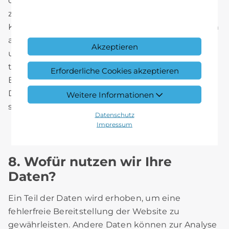
dass Sie uns diese mitteilen. Hierbei kann es sich
z.B. um Daten handeln, die Sie in ein
Kontaktformular eingeben. Andere Daten werden
automatisch beim Besuch der Website durch
Akzeptieren
unsere IT-Systeme erfasst. Das sind vor allem
technische Daten (z.B. Internetbrowser,
Erforderliche Cookies akzeptieren
Betriebssystem oder Uhrzeit des Seitenaufrufs).
Die Erfassung dieser Daten erfolgt automatisch,
Weitere Informationen
sobald Sie unsere Website betreten.
Datenschutz
Impressum
8. Wofür nutzen wir Ihre
Daten?
Ein Teil der Daten wird erhoben, um eine
fehlerfreie Bereitstellung der Website zu
gewährleisten. Andere Daten können zur Analyse