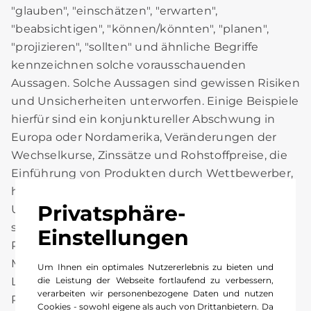
"glauben", "einschätzen", "erwarten",
"beabsichtigen", "können/könnten", "planen",
"projizieren", "sollten" und ähnliche Begriffe
kennzeichnen solche vorausschauenden
Aussagen. Solche Aussagen sind gewissen Risiken
und Unsicherheiten unterworfen. Einige Beispiele
hierfür sind ein konjunktureller Abschwung in
Europa oder Nordamerika, Veränderungen der
Wechselkurse, Zinssätze und Rohstoffpreise, die
Einführung von Produkten durch Wettbewerber,
höhere Verkaufsanreize, die erfolgreiche
Privatsphäre-
Umsetzung des neuen Geschäftsmodells für
smart, Lieferungsunterbrechungen bei
Einstellungen
Produktionsmaterialen, die auf
Materialengpässen, Streiks der Belegschaft oder
Um Ihnen ein optimales Nutzererlebnis zu bieten und
die Leistung der Webseite fortlaufend zu verbessern,
Lieferanteninsolvenzen beruhen, sowie ein
verarbeiten wir personenbezogene Daten und nutzen
Rückgang der Wiederverkaufspreise von
Cookies - sowohl eigene als auch von Drittanbietern. Da