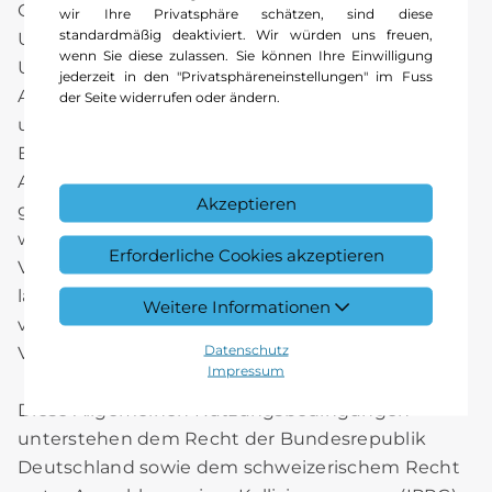
Gebrauchtfahrzeugen. Sollte einer dieser
wir Ihre Privatsphäre schätzen, sind diese
standardmäßig deaktiviert. Wir würden uns freuen,
Unsicherheitsfaktoren oder andere
wenn Sie diese zulassen. Sie können Ihre Einwilligung
Unwägbarkeiten eintreten oder sich die den
jederzeit in den "Privatsphäreneinstellungen" im Fuss
Aussagen zugrunde liegenden Annahmen als
der Seite widerrufen oder ändern.
unrichtig erweisen, könnten die tatsächlichen
Ergebnisse wesentlich von den in diesen
Aussagen genannten oder implizit zum Ausdruck
Akzeptieren
gebrachten Ergebnissen abweichen. Wir haben
weder die Absicht noch übernehmen wir eine
Erforderliche Cookies akzeptieren
Verpflichtung, vorausschauende Aussagen
laufend zu aktualisieren, da diese ausschließlich
Weitere Informationen
von den Umständen am Tag ihrer
Datenschutz
Veröffentlichung ausgehen.
Impressum
Diese Allgemeinen Nutzungsbedingungen
unterstehen dem Recht der Bundesrepublik
Deutschland sowie dem schweizerischem Recht