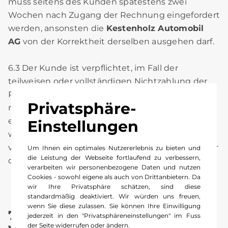
muss seitens des Kunden spätestens zwei
Wochen nach Zugang der Rechnung eingefordert
werden, ansonsten die
Kestenholz Automobil
AG
von der Korrektheit derselben ausgehen darf.
6.3 Der Kunde ist verpflichtet, im Fall der
teilweisen oder vollständigen Nichtzahlung der
Rechnung durch eine Versicherungsgesellschaft
Privatsphäre-
resp. ausbleibender Garantie- oder Kulanzzusage
eines Lieferanten / Importeurs, gleich aus
Einstellungen
welchem Grund, den geschuldeten Betrag
vollständig und auf erste Anforderung gegenüber
Um Ihnen ein optimales Nutzererlebnis zu bieten und
die Leistung der Webseite fortlaufend zu verbessern,
der
Kestenholz Automobil AG
zu begleichen.
verarbeiten wir personenbezogene Daten und nutzen
Cookies - sowohl eigene als auch von Drittanbietern. Da
wir Ihre Privatsphäre schätzen, sind diese
standardmäßig deaktiviert. Wir würden uns freuen,
wenn Sie diese zulassen. Sie können Ihre Einwilligung
7. Zahlungsmodalitäten /
jederzeit in den "Privatsphäreneinstellungen" im Fuss
der Seite widerrufen oder ändern.