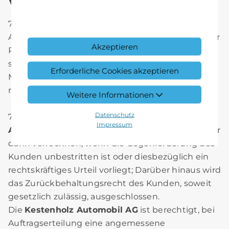
Verrechnung / Verzug
7.1 Der Rechnungsbetrag ist grundsätzlich bei
Abnahme des Fahrzeuges und Aushändigung der
Akzeptieren
Rechnung bar oder via EC zur Zahlung fällig,
spätestens jedoch innerhalb zehn Tage nach
Erforderliche Cookies akzeptieren
Meldung der Fertigstellung und Aushändigung
resp. Übersendung der betreffenden Rechnung.
Weitere Informationen
Datenschutz
7.2 Forderungen der
Kestenholz Automobil
Impressum
AG
kann der Kunde mit eigenen Forderungen nur
dann verrechnen, wenn die Gegenforderung des
Kunden unbestritten ist oder diesbezüglich ein
rechtskräftiges Urteil vorliegt; Darüber hinaus wird
das Zurückbehaltungsrecht des Kunden, soweit
gesetzlich zulässig, ausgeschlossen.
Die
Kestenholz Automobil AG
ist berechtigt, bei
Auftragserteilung eine angemessene