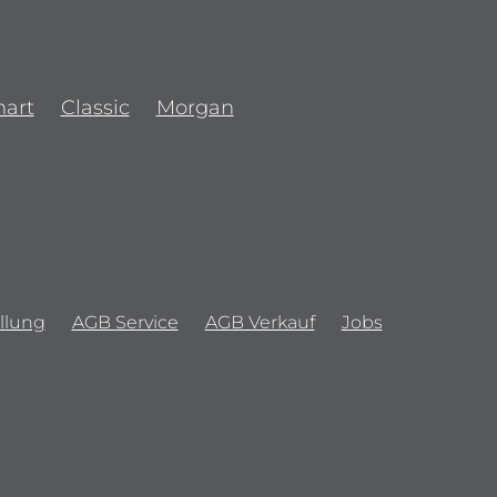
art
Classic
Morgan
llung
AGB Service
AGB Verkauf
Jobs