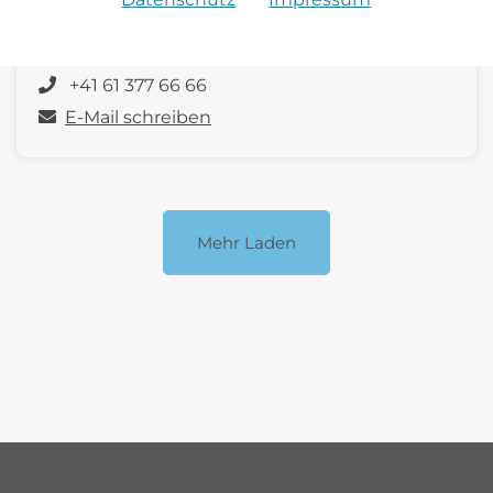
Serviceassistentin | Classics & Sportcars
Pratteln
+41 61 377 66 66
E-Mail schreiben
Mehr Laden