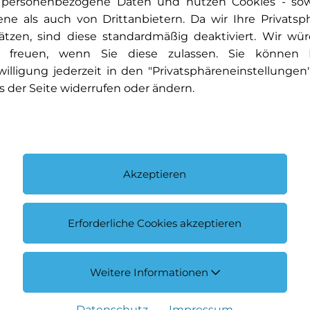
 personenbezogene Daten und nutzen Cookies - so
+41 61 377 66 66
ene als auch von Drittanbietern. Da wir Ihre Privatsp
E-Mail schreiben
ätzen, sind diese standardmäßig deaktiviert. Wir wü
 freuen, wenn Sie diese zulassen. Sie können 
willigung jederzeit in den "Privatsphäreneinstellungen
s der Seite widerrufen oder ändern.
Akzeptieren
Erforderliche Cookies akzeptieren
Weitere Informationen
Claudia Di Lemme
Datenschutz
Impressum