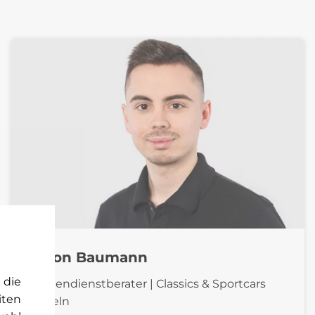
Simon Baumann
 die
Kundendienstberater | Classics & Sportcars
iten
Pratteln