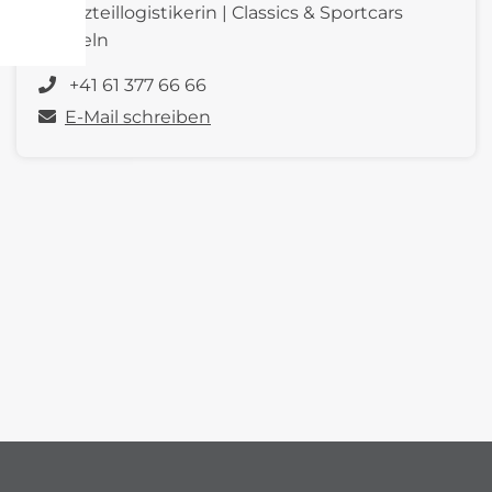
Ersatzteillogistikerin | Classics & Sportcars
Pratteln
+41 61 377 66 66
E-Mail schreiben