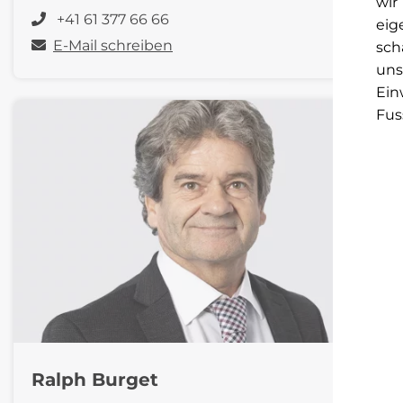
wir
+41 61 377 66 66
eig
E-Mail schreiben
sch
uns
Ein
Fus
Ralph Burget