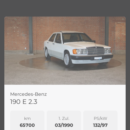
Mercedes-Benz
190 E 2.3
km
1. Zul.
PS/kW
65700
03/1990
132/97