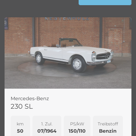
Mercedes-Benz
230 SL
km
1. Zul.
PS/kW
Treibstoff
50
07/1964
150/110
Benzin