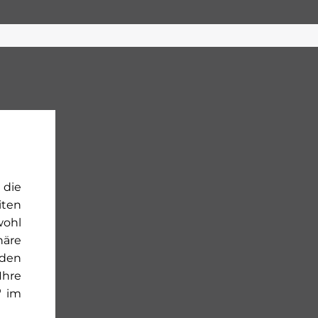
 die
iten
wohl
häre
rden
Ihre
" im