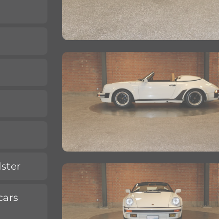
dster
cars