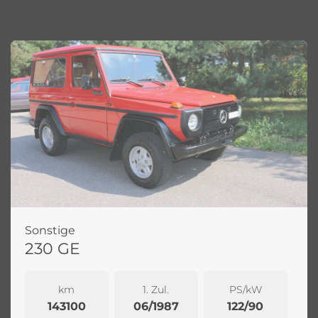
Sonstige
230 GE
km
1. Zul.
PS/kW
143100
06/1987
122/90