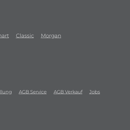
art
Classic
Morgan
llung
AGB Service
AGB Verkauf
Jobs