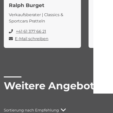
Ralph Burget
Hanspe
Verkaufsberater | Classics &
Centerleit
Sportcars Pratteln
Pratteln
+41 61 377 66 21
+41 61
E-Mail schreiben
E-Mail
Weitere Angebote
Sortierung nach Empfehlung