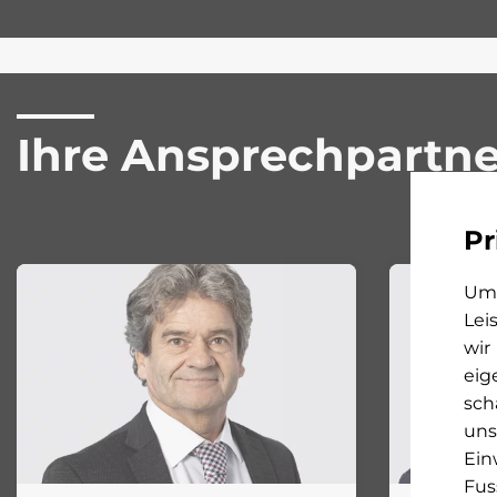
Ihre Ansprechpartne
Pr
Um 
Lei
wir
eig
sch
uns
Ein
Fus