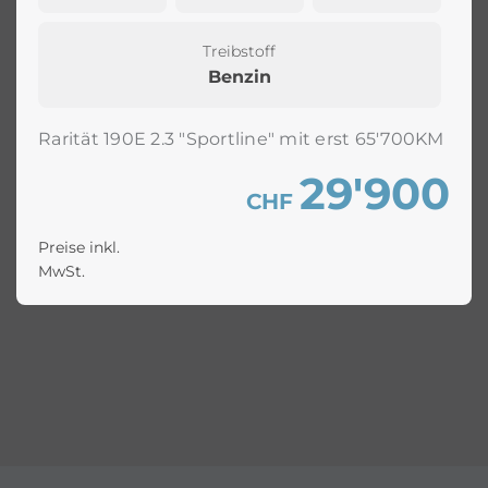
Treibstoff
Benzin
Rarität 190E 2.3 "Sportline" mit erst 65'700KM
29'900
CHF
Preise inkl.
MwSt.