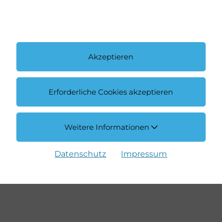
ter Schiess
er | Classics & Sportcars
Akzeptieren
 377 66 66
 schreiben
Erforderliche Cookies akzeptieren
Weitere Informationen
Datenschutz
Impressum