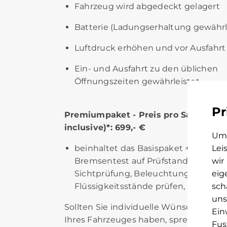
Fahrzeug wird abgedeckt gelagert
Batterie (Ladungserhaltung gewährl
Luftdruck erhöhen und vor Ausfahrt
Ein- und Ausfahrt zu den üblichen
Öffnungszeiten gewährleistet
Pr
Premiumpaket - Preis pro Saison (All
inclusive)*: 699,- €
Um 
beinhaltet das Basispaket + Ausfahr
Lei
Bremsentest auf Prüfstand, Bremsa
wir
Sichtprüfung, Beleuchtung prüfen,
eig
Flüssigkeitsstände prüfen, Handwä
sch
uns
Sollten Sie individuelle Wünsche zur 
Ein
Ihres Fahrzeuges haben, sprechen Sie
Fus