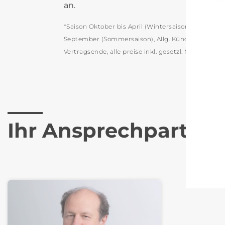
an.
*Saison Oktober bis April (Wintersaison), Saison Ma
September (Sommersaison), Allg. Kündigungsfrist:
Vertragsende, alle preise inkl. gesetzl. MwSt.
Ihr Ansprechpartner