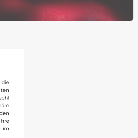
 die
iten
wohl
häre
rden
Ihre
" im