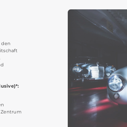
n den
itschaft
,
nd
lusive)*:
en
z Zentrum