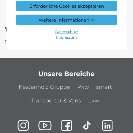
Erforderliche Cookies akzeptieren
Weitere Informationen
Widerrufsbelehrung.
Datenschutz
Impressum
1. Widerrufsbelehrung Verkauf Kestenholz GmbH
Unsere Bereiche
Kestenholz Gruppe
Pkw
smart
Transporter & Vans
Lkw