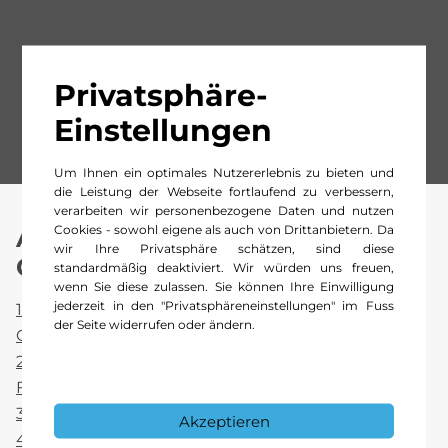
Privatsphäre-
Einstellungen
Um Ihnen ein optimales Nutzererlebnis zu bieten und
die Leistung der Webseite fortlaufend zu verbessern,
verarbeiten wir personenbezogene Daten und nutzen
Cookies - sowohl eigene als auch von Drittanbietern. Da
Allgemeine
wir Ihre Privatsphäre schätzen, sind diese
Geschäftsbedingungen (AGB).
standardmäßig deaktiviert. Wir würden uns freuen,
wenn Sie diese zulassen. Sie können Ihre Einwilligung
jederzeit in den "Privatsphäreneinstellungen" im Fuss
1. AGB Verkauf Gebrauchtwagen Kestenholz
der Seite widerrufen oder ändern.
GmbH
2. AGB Verkauf neuer und gebrauchter
Fahrzeugteile Kestenholz GmbH
3. AGB Service/Reparaturen Kestenholz GmbH
Akzeptieren
4. AGB Mietbedingungen Kestenholz GmbH