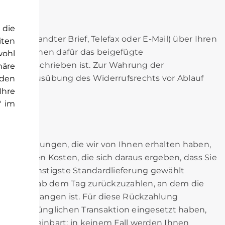
 die
Post versandter Brief, Telefax oder E-Mail) über Ihren
iten
en. Sie können dafür das beigefügte
wohl
ht vorgeschrieben ist. Zur Wahrung der
häre
g über die Ausübung des Widerrufsrechts vor Ablauf
rden
Ihre
" im
 alle Zahlungen, die wir von Ihnen erhalten haben,
sätzlichen Kosten, die sich daraus ergeben, dass Sie
botene, günstigste Standardlieferung gewählt
ehn Tagen ab dem Tag zurückzuzahlen, an dem die
uns eingegangen ist. Für diese Rückzahlung
 der ursprünglichen Transaktion eingesetzt haben,
deres vereinbart; in keinem Fall werden Ihnen