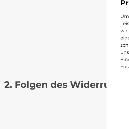
Pr
Um 
Lei
wir
eig
sch
uns
Ein
Fus
2. Folgen des Widerrufs