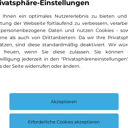
ivatsphäre-Einstellungen
freiburg@kestenholzgruppe.com
Ihnen ein optimales Nutzererlebnis zu bieten und
mittels einer eindeutigen Erklärung (z.B. ein mit der 
stung der Webseite fortlaufend zu verbessern, verarbe
Entschluss, diesen Vertrag zu widerrufen, informier
 personenbezogene Daten und nutzen Cookies - so
MusterWiderrufsformular verwenden, das jedoch nic
ene als auch von Drittanbietern. Da wir Ihre Privatsp
Widerrufsfrist reicht es aus, dass Sie die Mitteilun
ätzen, sind diese standardmäßig deaktiviert. Wir wü
 freuen, wenn Sie diese zulassen. Sie können 
der Widerrufsfrist absenden.
willigung jederzeit in den "Privatsphäreneinstellungen
s der Seite widerrufen oder ändern.
Wenn Sie diesen Vertrag widerrufen, haben wir Ihnen
einschließlich der Lieferkosten (mit Ausnahme der zu
eine andere Art der Lieferung als die von uns ange
Akzeptieren
haben), unverzüglich und spätestens binnen vierz
Mitteilung über Ihren Widerruf dieses Vertrags bei 
verwenden wir dasselbe Zahlungsmittel, das Sie bei
Erforderliche Cookies akzeptieren
es sei denn, mit Ihnen wurde ausdrücklich etwas an