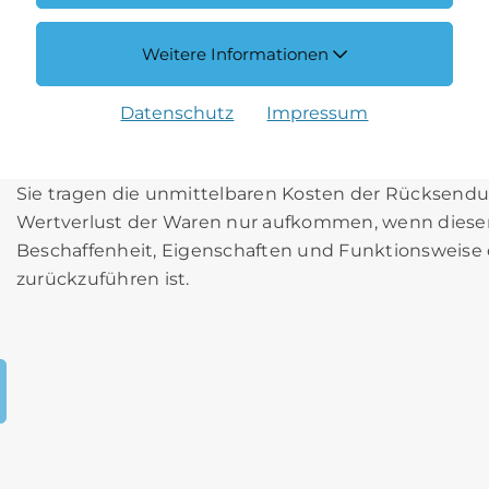
wegen dieser Rückzahlung Entgelte berechnet. Wir 
Waren wieder zurückerhalten haben oder bis Sie de
Weitere Informationen
zurückgesandt haben, je nachdem, welches der frühe
Sie haben die Waren unverzüglich und in jedem Fal
Datenschutz
Impressum
dem Sie uns über den Widerruf dieses Vertrages un
übergeben. Die Frist ist gewahrt, wenn Sie die Ware
Sie tragen die unmittelbaren Kosten der Rücksendu
Wertverlust der Waren nur aufkommen, wenn dieser 
Beschaffenheit, Eigenschaften und Funktionsweis
zurückzuführen ist.