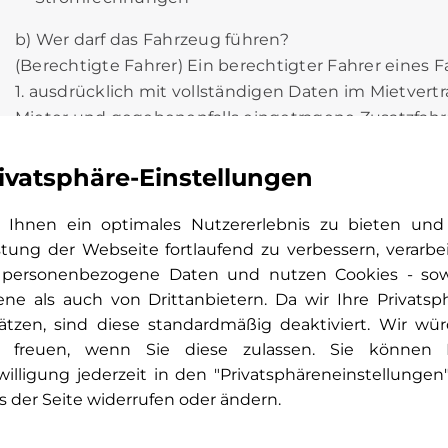
b) Wer darf das Fahrzeug führen?
(Berechtigte Fahrer) Ein berechtigter Fahrer eines F
1. ausdrücklich mit vollständigen Daten im Mietvertr
Mieter und gegebenenfalls eingetragene Zusatzfahr
2. einen gültigen Führerschein und ein gültiges Au
ivatsphäre-Einstellungen
Der nicht berechtigte Fahrer hat keinen Versicheru
durch den Vermieter angeboten werden. Deckungss
Ihnen ein optimales Nutzererlebnis zu bieten und
gesetzlichen Haftpflichtversicherung (unabdingbare
stung der Webseite fortlaufend zu verbessern, verarbe
Wo darf das Fahrzeug gefahren werden? (Vertrags ge
 personenbezogene Daten und nutzen Cookies - so
ene als auch von Drittanbietern. Da wir Ihre Privatsp
Der Mieter und der Fahrer dürfen das Fahrzeug nich
ätzen, sind diese standardmäßig deaktiviert. Wir wü
Vertragsgebiet umfasst Europa mit Ausnahme folgen
 freuen, wenn Sie diese zulassen. Sie können 
befahren werden dürfen:
willigung jederzeit in den "Privatsphäreneinstellungen
für alle Fahrzeugkategorien gesperrte Länder: Alb
s der Seite widerrufen oder ändern.
Griechenland, Island, Rumänien, Türkei, Serbien
Herzegowina, Moldawien, die Russische Föderation