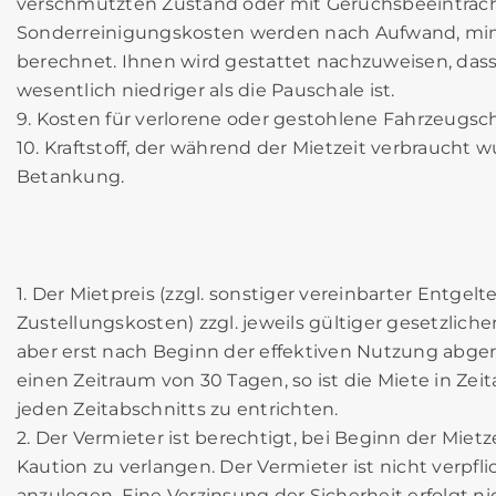
verschmutzten Zustand oder mit Geruchsbeeinträc
Sonderreinigungskosten werden nach Aufwand, min
berechnet. Ihnen wird gestattet nachzuweisen, das
wesentlich niedriger als die Pauschale ist.
9. Kosten für verlorene oder gestohlene Fahrzeugschl
10. Kraftstoff, der während der Mietzeit verbraucht w
Betankung.
1. Der Mietpreis (zzgl. sonstiger vereinbarter Entgelt
Zustellungskosten) zzgl. jeweils gültiger gesetzliche
aber erst nach Beginn der effektiven Nutzung abger
einen Zeitraum von 30 Tagen, so ist die Miete in Ze
jeden Zeitabschnitts zu entrichten.
2. Der Vermieter ist berechtigt, bei Beginn der Mietz
Kaution zu verlangen. Der Vermieter ist nicht verpf
anzulegen. Eine Verzinsung der Sicherheit erfolgt n