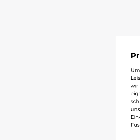
Pr
Um 
Lei
wir
eig
sch
uns
Ein
Fus