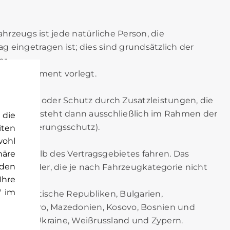
ahrzeugs ist jede natürliche Person, die
ag eingetragen ist; dies sind grundsätzlich der
er.
sweisdokument vorlegt.
ngsschutz oder Schutz durch Zusatzleistungen, die
chutz besteht dann ausschließlich im Rahmen der
 die
r Versicherungsschutz).
iten
biet)
wohl
häre
t außerhalb des Vertragsgebietes fahren. Das
rden
der Länder, die je nach Fahrzeugkategorie nicht
Ihre
" im
anien, baltische Republiken, Bulgarien,
, Montenegro, Mazedonien, Kosovo, Bosnien und
, Malta, Ukraine, Weißrussland und Zypern.