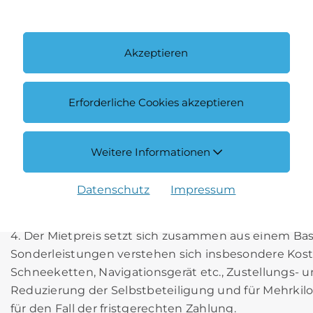
für Fahrzeuge der Gruppe H, X, Y gesperrte Länder: 
Slowakei, Slowenien, Tschechien und Ungarn.
Akzeptieren
Erforderliche Cookies akzeptieren
1. Der Mietpreis richtet sich nach der aktuellen Pre
gemietetes Zubehör.
2. Sondertarife gelten nur für den angebotenen Zeitr
Weitere Informationen
diese zusätzlichen Tage der Normaltarif, sofern dies
3. Wird das Fahrzeug nicht an derselben Vermietst
Datenschutz
Impressum
so ist der Mieter dem Vermieter zur Erstattung der
keine andere Vereinbarung getroffen wurde.
4. Der Mietpreis setzt sich zusammen aus einem Bas
Sonderleistungen verstehen sich insbesondere Kosten 
Schneeketten, Navigationsgerät etc., Zustellungs- 
Reduzierung der Selbstbeteiligung und für Mehrkil
für den Fall der fristgerechten Zahlung.