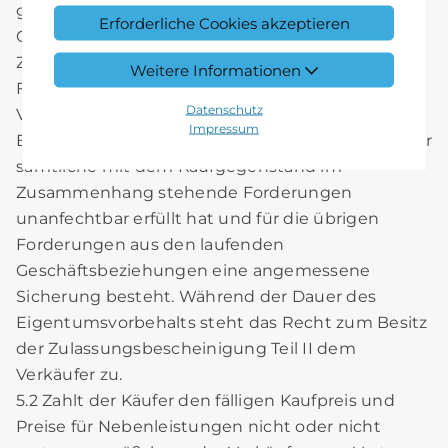
gegen den Käufer aus der laufenden
Erforderliche Cookies akzeptieren
Geschäftsbeziehung bis zum Ausgleich von im
Zusammenhang mit dem Kauf zustehenden
Weitere Informationen
Forderungen. Auf Verlangen des Käufers ist der
Datenschutz
Verkäufer zum Verzicht auf den
Impressum
Eigentumsvorbehalt verpflichtet, wenn der Käufer
sämtliche mit dem Kaufgegenstand im
Zusammenhang stehende Forderungen
unanfechtbar erfüllt hat und für die übrigen
Forderungen aus den laufenden
Geschäftsbeziehungen eine angemessene
Sicherung besteht. Während der Dauer des
Eigentumsvorbehalts steht das Recht zum Besitz
der Zulassungsbescheinigung Teil II dem
Verkäufer zu.
5.2 Zahlt der Käufer den fälligen Kaufpreis und
Preise für Nebenleistungen nicht oder nicht