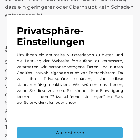
dass ein geringerer oder überhaupt kein Schaden
entstanden ist.
Privatsphäre-
Einstellungen
5. Eigentumsvorbehalt
Um Ihnen ein optimales Nutzererlebnis zu bieten und
die Leistung der Webseite fortlaufend zu verbessern,
5.1 Der Kaufgegenstand bleibt bis zum Ausgleich
verarbeiten wir personenbezogene Daten und nutzen
der dem Verkäufer aufgrund des Kaufvertrages
Cookies - sowohl eigene als auch von Drittanbietern. Da
zustehenden Forderungen Eigentum des
wir Ihre Privatsphäre schätzen, sind diese
standardmäßig deaktiviert. Wir würden uns freuen,
Verkäufers. Ist der Käufer eine juristische Person
wenn Sie diese zulassen. Sie können Ihre Einwilligung
des öffentlichen Rechts, ein öffentlichrechtliches
jederzeit in den "Privatsphäreneinstellungen" im Fuss
Sondervermögen oder ein Unternehmer, der bei
der Seite widerrufen oder ändern.
Abschluss des Vertrages in Ausübung seiner
gewerblichen oder selbständigen beruflichen
Tätigkeit handelt, bleibt der Eigentumsvorbehalt
Akzeptieren
auch bestehen für Forderungen des Verkäufers