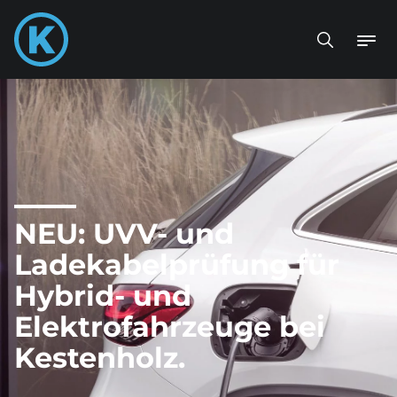
NEU: UVV- und
Ladekabelprüfung für
Hybrid- und
Elektrofahrzeuge bei
Kestenholz.